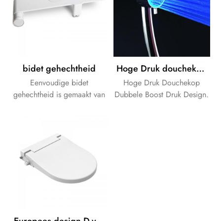
bidet gehechtheid
Hoge Druk douchekop Dubbele Boost Druk Design voor Lage Waterdruk
Eenvoudige bidet
Hoge Druk Douchekop
gehechtheid is gemaakt van
Dubbele Boost Druk Design.
ABS materiaal.
Hand Douche badkamer-
oplossingen. OEM-merk is
aanvaardbaar.
Europees design D-vormige bidet toiletbril