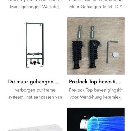
Muur gehangen Wastafel.
Muur Gehangen Toilet. DIY
DIY Design is beschikbaar.
Design is beschikbaar.
De muur gehangen bidet Wc verborgen put frame voor de badkamer
Pre-lock Top bevestigingskit voor Wand-hung Pan
verborgen put frame
Pre-lock Top bevestigingskit
systeem, het aanpassen van
voor Wand-hung keramiek.
het Ontwerp is beschikbaar.