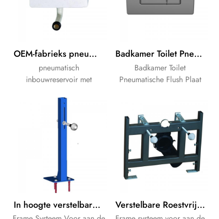
OEM-fabrieks pneumatisch inbouwreservoir met dubbele spoeling
Badkamer Toilet Pneumatische Flush Plaat voor een Verborgen Put
pneumatisch
Badkamer Toilet
inbouwreservoir met
Pneumatische Flush Plaat
dubbele spoeling.
voor het Verborgen
toegangspanelen aan de
Waterreservoir. OEM-Merk
voor- en bovenkant voor
bestellingen is
installatie in wastafels.
aanvaardbaar.
In hoogte verstelbare rvs wastafel Frame Voor aan de Muur gehangen Wastafel
Verstelbare Roestvrij Stalen Frame voor aan de Muur Gehangen Toilet
Frame Systeem Voor aan de
Frame systeem voor aan de