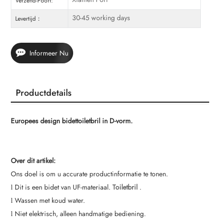
Verzend-Poort:
30-45 working days
Levertijd：
Informeer Nu
Productdetails
Europees design bidettoiletbril in D-vorm.
Over dit artikel:
Ons doel is om u accurate productinformatie te tonen.
Dit is een bidet van UF-materiaal.
Toiletbril
.
l
Wassen met koud water.
l
Niet elektrisch, alleen handmatige bediening.
l