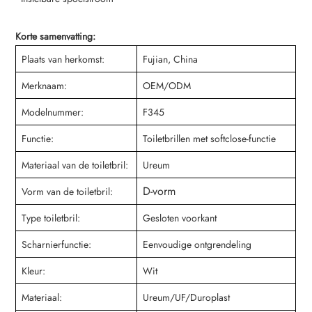
Korte samenvatting:
Plaats van herkomst:
Fujian, China
Merknaam:
OEM/ODM
Modelnummer:
F345
Functie:
Toiletbrillen met softclose-functie
Materiaal van de toiletbril:
Ureum
D-vorm
Vorm van de toiletbril:
Type toiletbril:
Gesloten voorkant
Scharnierfunctie:
Eenvoudige ontgrendeling
Kleur:
Wit
Materiaal:
Ureum/UF/Duroplast