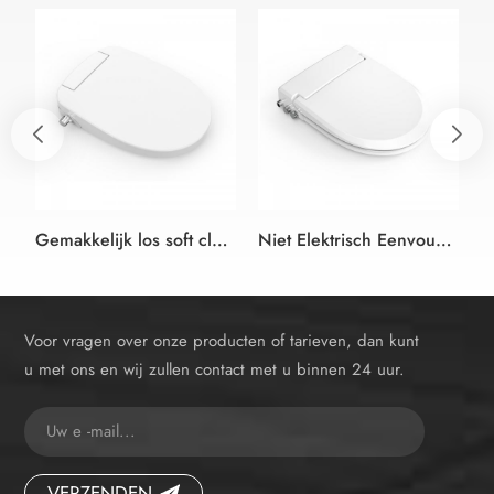
Gemakkelijk los soft close Badkamer niet-elektrische bidet wc-bril
Niet Elektrisch Eenvoudige Bidet Toilet Seat Cover Met Koud Water Met Langzame Sluiten Voor De Badkamer
Voor vragen over onze producten of tarieven, dan kunt
u met ons en wij zullen contact met u binnen 24 uur.
VERZENDEN