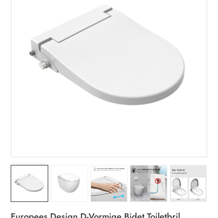
Europees Design D-Vormige Bidet Toiletbril