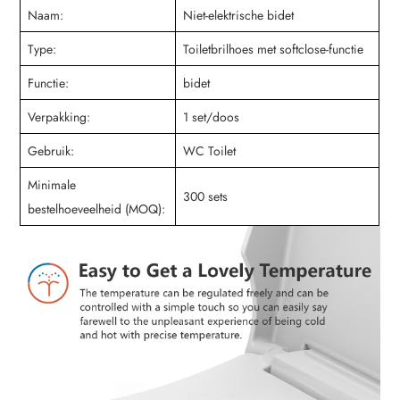
Naam:
Niet-elektrische bidet
Type:
Toiletbrilhoes met softclose-functie
Functie:
bidet
Verpakking:
1 set/doos
Gebruik:
WC Toilet
Minimale
300 sets
bestelhoeveelheid (MOQ):