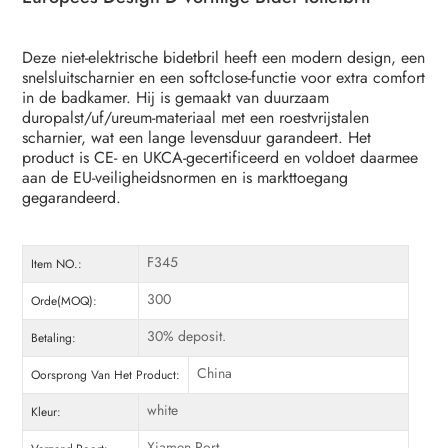
Deze niet-elektrische bidetbril heeft een modern design, een
snelsluitscharnier en een softclose-functie voor extra comfort
in de badkamer. Hij is gemaakt van duurzaam
duropalst/uf/ureum-materiaal met een roestvrijstalen
scharnier, wat een lange levensduur garandeert. Het
product is CE- en UKCA-gecertificeerd en voldoet daarmee
aan de EU-veiligheidsnormen en is markttoegang
gegarandeerd.
F345
Item NO.:
300
Orde(MOQ):
30% deposit.
Betaling:
China
Oorsprong Van Het Product:
white
Kleur:
Xiamen Port