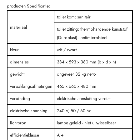
producten Specificatie:
toilet kom: sanitair
materiaal
toilet zitting: thermohardende kunststof
(Duroplast) - antimicrobieel
kleur
wit / zwart
dimensies
384 x 593 x 380 mm (b x d x h)
gewicht
ongeveer 32 kg netto
verpakkingsafmetingen
465 x 660 x 480 mm
verbinding
elektrische aansluiting vereist
elektrische spanning
240 V, 50 / 60 hz
lichtbron
lampe geleid - niet uitwisselbaar
efficiëntieklasse
A +