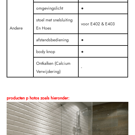
omgevingslicht
●
stoel met snelsluiting
voor E402 & E403
Andere
En Hoes
afstandsbediening
●
body knop
●
Ontkalken (Calcium
-
Verwijdering)
producten p
hotos zoals hieronder: