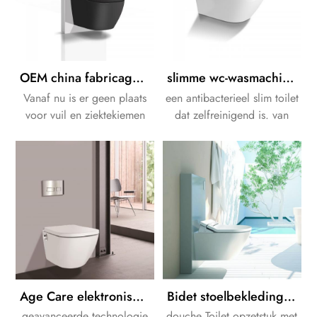
OEM china fabricage elektronische bidet
slimme wc-wasmachine zitspoeler
Vanaf nu is er geen plaats
een antibacterieel slim toilet
voor vuil en ziektekiemen
dat zelfreinigend is. van
om zich te verbergen, wat
keramisch materiaal, de
zorgt voor een
deksel heeft een "soft close"
aantrekkelijker en
functie.
hygiënischer toilet.
Age Care elektronische bidetzitting voor oude man
Bidet stoelbekleding voor gezonde calciumverwijdering
geavanceerde technologie
douche Toilet opzetstuk met