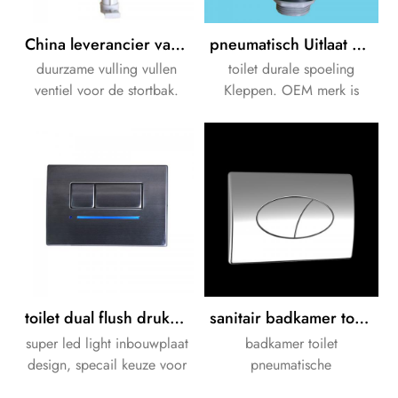
China leverancier van duurzame vulling vullen ventiel voor cisterne
pneumatisch Uitlaat / Flush ventiel voor toilet doorspoelen stortbak voor badkamer
duurzame vulling vullen
toilet durale spoeling
ventiel voor de stortbak.
Kleppen. OEM merk is
acceptabel.
toilet dual flush drukknop RVS bedieningsplaat voor verborgen stortbak
sanitair badkamer toilet pneumatische bedieningsplaat voor verborgen stortbak
super led light inbouwplaat
badkamer toilet
design, specail keuze voor
pneumatische
jij en familie.
bedieningsplaat voor