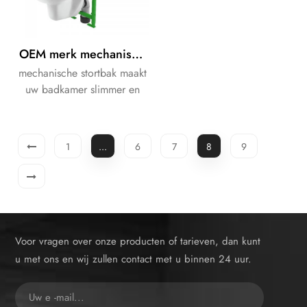
OEM merk mechanisch slank inbouwspoelreservoir
mechanische stortbak maakt
uw badkamer slimmer en
netter.
1
...
6
7
8
9
Voor vragen over onze producten of tarieven, dan kunt
u met ons en wij zullen contact met u binnen 24 uur.