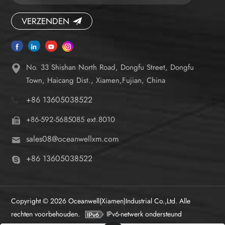
VERZENDEN
No. 33 Shishan North Road, Dongfu Street, Dongfu
Town, Haicang Dist., Xiamen,Fujian, China
+86 13605038522
+86-592-5685085 ext.8010
sales08@oceanwellxm.com
+86 13605038522
Copyright © 2026 Oceanwell(Xiamen)Industrial Co.,Ltd. Alle
rechten voorbehouden.
IPv6-netwerk ondersteund