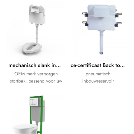
verborgen Stortbak. OEM
merkorders zijn acceptabel.
mechanisch slank inbouwspoelreservoir in wandreservoir
ce-certificaat Back to wall inbouwspoelreservoir
OEM merk verborgen
pneumatisch
stortbak. passend voor uw
inbouwreservoir
toilet en bidet.
serie.Pneumatisch systeem
geeft u een uniek soepel
persgevoel.