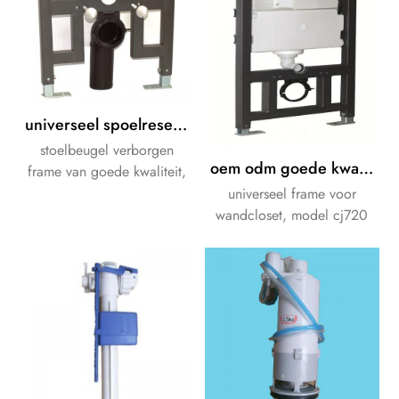
universeel spoelreservoirframe voor wandmontage
stoelbeugel verborgen
oem odm goede kwaliteit verborgen spoelreservoir
frame van goede kwaliteit,
speciaal voor uw badkamer.
universeel frame voor
wandcloset, model cj720
stortbak voor front- of
bovenbediening.