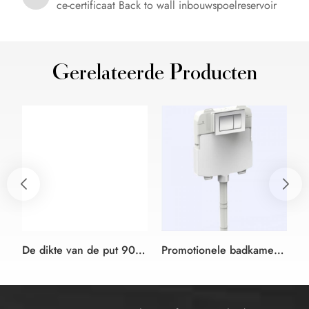
ce-certificaat Back to wall inbouwspoelreservoir
Gerelateerde Producten
De dikte van de put 90mm verborgen in de muur met een universeel frame voor aan de muur opgehangen WC met spoelkeuzeknop
Promotionele badkamer water tank montage kunststof wc verborgen Put