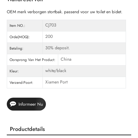
OEM merk verborgen stortbak. passend voor uw toilet en bidet.
CJ703
Item NO.:
200
Orde(MOQ):
30% deposit.
Betaling:
China
Oorsprong Van Het Product:
white/black
Kleur:
Xiamen Port
Verzend-Poort:
Informeer Nu
Productdetails