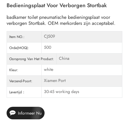
Bedieningsplaat Voor Verborgen Stortbak
badkamer toilet pneumatische bedieningsplaat voor
verborgen Stortbak. OEM merkorders zijn acceptabel.
CJ509
Item NO.:
500
Orde(MOQ):
China
Oorsprong Van Het Product:
white
Kleur:
Xiamen Port
Verzend-Poort:
30-45 working days
Levertijd：
Informeer Nu