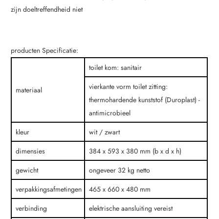
zijn doeltreffendheid niet
producten Specificatie:
toilet kom: sanitair
vierkante vorm toilet zitting:
materiaal
thermohardende kunststof (Duroplast) -
antimicrobieel
kleur
wit / zwart
dimensies
384 x 593 x 380 mm (b x d x h)
gewicht
ongeveer 32 kg netto
verpakkingsafmetingen
465 x 660 x 480 mm
verbinding
elektrische aansluiting vereist