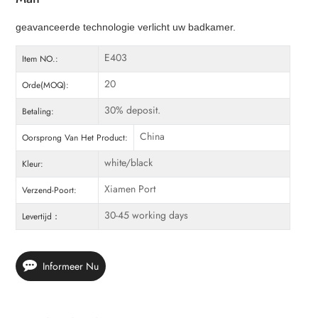
geavanceerde technologie verlicht uw badkamer.
E403
Item NO.:
20
Orde(MOQ):
30% deposit.
Betaling:
China
Oorsprong Van Het Product:
white/black
Kleur:
Xiamen Port
Verzend-Poort:
30-45 working days
Levertijd：
Informeer Nu