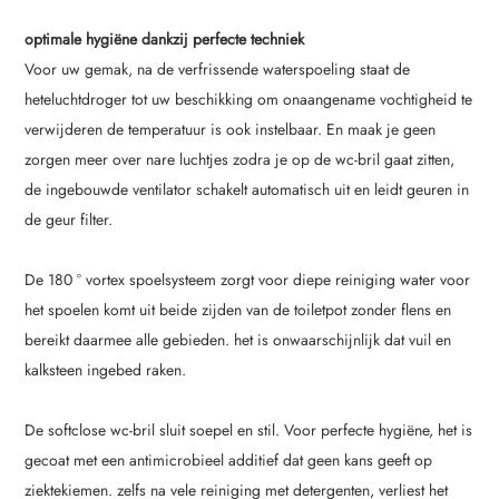
optimale hygiëne dankzij perfecte techniek
Voor uw gemak, na de verfrissende waterspoeling staat de
heteluchtdroger tot uw beschikking om onaangename vochtigheid te
verwijderen de temperatuur is ook instelbaar. En maak je geen
zorgen meer over nare luchtjes zodra je op de wc-bril gaat zitten,
de ingebouwde ventilator schakelt automatisch uit en leidt geuren in
de geur filter.
De 180 ° vortex spoelsysteem zorgt voor diepe reiniging water voor
het spoelen komt uit beide zijden van de toiletpot zonder flens en
bereikt daarmee alle gebieden. het is onwaarschijnlijk dat vuil en
kalksteen ingebed raken.
De softclose wc-bril sluit soepel en stil. Voor perfecte hygiëne, het is
gecoat met een antimicrobieel additief dat geen kans geeft op
ziektekiemen. zelfs na vele reiniging met detergenten, verliest het