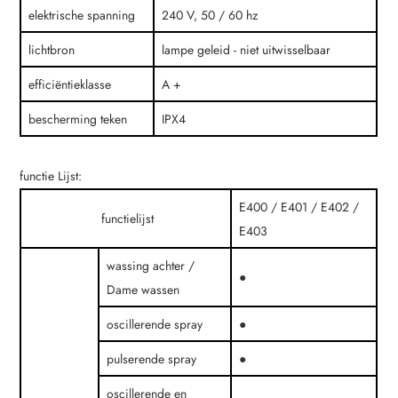
elektrische spanning
240 V, 50 / 60 hz
lichtbron
lampe geleid - niet uitwisselbaar
efficiëntieklasse
A +
bescherming teken
IPX4
functie Lijst:
E400 / E401 / E402 /
functielijst
E403
wassing achter /
●
Dame wassen
oscillerende spray
●
pulserende spray
●
oscillerende en