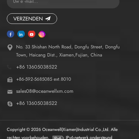
VERZENDEN
No. 33 Shishan North Road, Dongfu Street, Dongfu
Town, Haicang Dist., Xiamen,Fujian, China
+86 13605038522
+86-592-5685085 ext.8010
sales08@oceanwellxm.com
+86 13605038522
Copyright © 2026 Oceanwell(Xiamen)Industrial Co.,Ltd. Alle
rechten voorbehouden.
IPv6-netwerk ondersteund