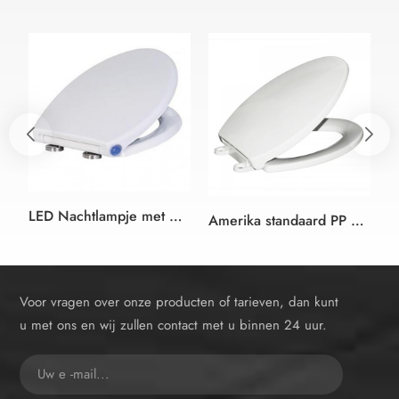
LED Nachtlampje met DOUCHE toilet seat cover met de Amerikaanse standaard 19" langwerpig formaat met soft close en quick-release
Amerika standaard PP WC Toilet Seat Cover met Soft-Close Functie made in China
Voor vragen over onze producten of tarieven, dan kunt
u met ons en wij zullen contact met u binnen 24 uur.