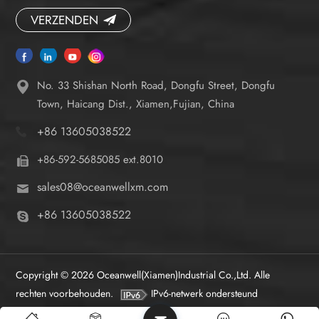
VERZENDEN
No. 33 Shishan North Road, Dongfu Street, Dongfu
Town, Haicang Dist., Xiamen,Fujian, China
+86 13605038522
+86-592-5685085 ext.8010
sales08@oceanwellxm.com
+86 13605038522
Copyright © 2026 Oceanwell(Xiamen)Industrial Co.,Ltd. Alle
rechten voorbehouden.
IPv6-netwerk ondersteund