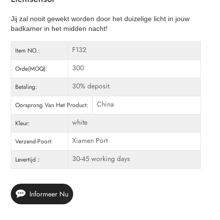
Jij zal nooit gewekt worden door het duizelige licht in jouw
badkamer in het midden nacht!
F132
Item NO.:
300
Orde(MOQ):
30% deposit.
Betaling:
China
Oorsprong Van Het Product:
white
Kleur:
Xiamen Port
Verzend-Poort:
30-45 working days
Levertijd：
Informeer Nu