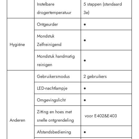
Instelbare
5 stappen (standaard
drogertemperatuur
3e)
Ontgeurder
●
Mondstuk
●
Hygiëne
Zelfreinigend
Mondstuk handmatig
●
reinigen
Gebruikersmodus
2 gebruikers
LED-nachtlampje
●
Omgevingslicht
●
Zitting en hoes met
voor E402&E403
Anderen
snelle ontgrendeling
Afstandsbediening
●