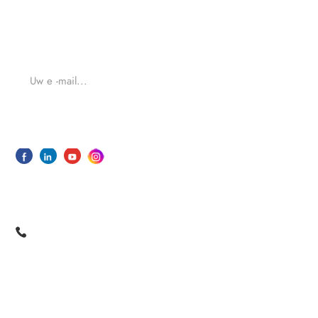
Voor vragen over onze producten of tarieven, dan kunt
u met ons en wij zullen contact met u binnen 24 uur.
VERZENDEN
No. 33 Shishan North Road, Dongfu Street, Dongfu
Town, Haicang Dist., Xiamen,Fujian, China
+86 13605038522
+86-592-5685085 ext.8010
sales08@oceanwellxm.com
+86 13605038522