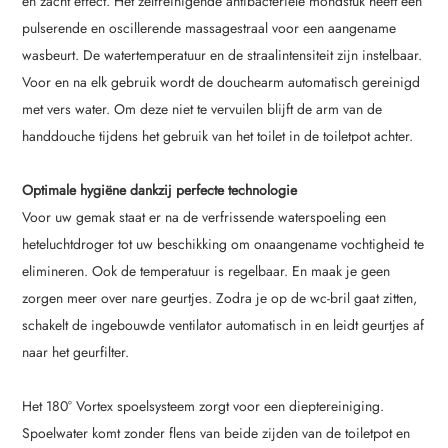
en zacht effect. Het zelfreinigende antibacteriële mondstuk heeft een
pulserende en oscillerende massagestraal voor een aangename
wasbeurt. De watertemperatuur en de straalintensiteit zijn instelbaar.
Voor en na elk gebruik wordt de douchearm automatisch gereinigd
met vers water. Om deze niet te vervuilen blijft de arm van de
handdouche tijdens het gebruik van het toilet in de toiletpot achter.
Optimale hygiëne dankzij perfecte technologie
Voor uw gemak staat er na de verfrissende waterspoeling een
heteluchtdroger tot uw beschikking om onaangename vochtigheid te
elimineren. Ook de temperatuur is regelbaar. En maak je geen
zorgen meer over nare geurtjes. Zodra je op de wc-bril gaat zitten,
schakelt de ingebouwde ventilator automatisch in en leidt geurtjes af
naar het geurfilter.
Het 180° Vortex spoelsysteem zorgt voor een dieptereiniging.
Spoelwater komt zonder flens van beide zijden van de toiletpot en