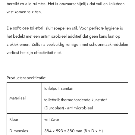
bereikt zo alle ruimtes. Het is onwaarschijnlijk dat vuil en kalksteen
vast komen te zitten.
De
softclose toiletbril
sluit soepel en stil. Voor perfecte hygiëne is
het bedekt met een antimicrobieel additief dat geen kans laat op
ziektekiemen. Zelfs na veelvuldig reinigen met schoonmaakmiddelen
verliest het zijn effectiviteit niet.
Productenspecificatie:
toiletpot: sanitair
Materiaal
toiletbril: thermohardende kunststof
(Duroplast) - antimicrobieel
Kleur
wit Zwart
Dimensies
384 x 593 x 380 mm (B x D x H)