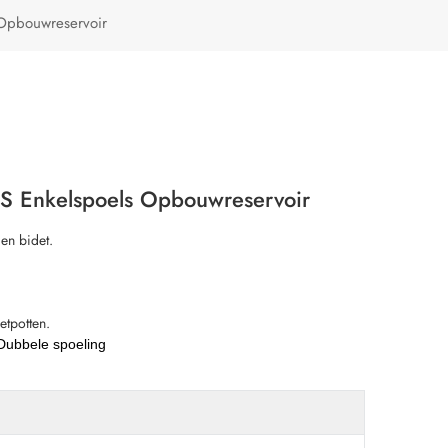
Türkçe
 Opbouwreservoir
Polski
ABS Enkelspoels Opbouwreservoir
en bidet.
etpotten.
/Dubbele spoeling