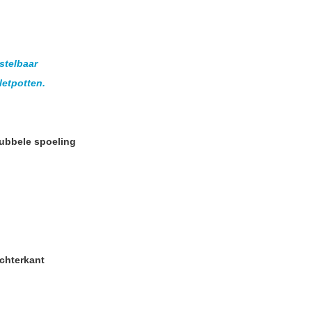
stelbaar
letpotten.
Dubbele spoeling
achterkant