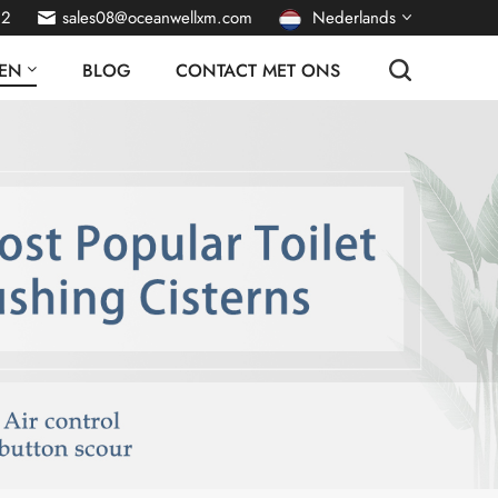
22
sales08@oceanwellxm.com
Nederlands
EN
BLOG
CONTACT MET ONS
English
français
Deutsch
русский
italiano
español
português
العربية