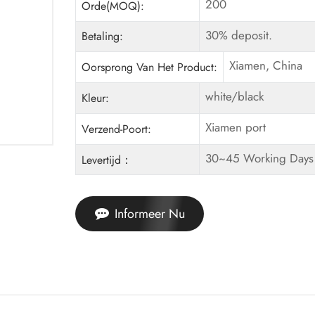
200
Orde(MOQ):
30% deposit.
Betaling:
Xiamen, China
Oorsprong Van Het Product:
white/black
Kleur:
Xiamen port
Verzend-Poort:
30~45 Working Days
Levertijd：
Informeer Nu