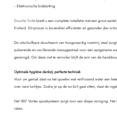
-- Elektronische bidetzitting
Douche Toilet
biedt u een complete installatie met een groot aantal
frisheid. Dit proces is bovendien efficiënter en gezonder dan sch
De uitschuifbare douchearm van hoogwaardig roestvrij staal zorgt e
pulserende en oscillerende massagestraal voor een aangename wasb
gereinigd. Om deze niet te vervuilen blijft de arm van de handdouche
Optimale hygiëne dankzij perfecte techniek
Voor uw gemak staat na het spoelen met verfrissend water een he
over nare luchtjes. Zodra je op de wc-bril gaat zitten, slaat de ing
Het 180° Vortex spoelsysteem zorgt voor een diepe reiniging. Het sp
raken.