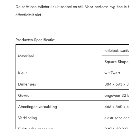
De softclose toiletbril sluit soepel en stil. Voor perfecte hygiëne 
effectiviteit niet.
Producten Specificatie:
toiletpot: sanit
Materiaal
Square Shape t
Kleur
wit Zwart
Dimensies
384 x 593 x 3
Gewicht
ongeveer 32 k
Afmetingen verpakking
465 x 660 x
Verbinding
elektrische aan
Elektrische spanning
240V, 50/60