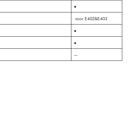
●
voor E402&E403
●
●
—