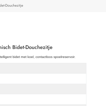
Türkçe
idet-Douchezitje
Polski
nisch Bidet-Douchezitje
ligent bidet met koel, contactloos spoelreservoir.