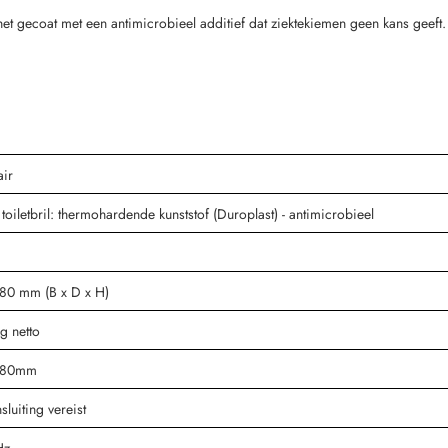
is het gecoat met een antimicrobieel additief dat ziektekiemen geen kans geeft.
air
oiletbril: thermohardende kunststof (Duroplast) - antimicrobieel
80 mm (B x D x H)
g netto
 480mm
sluiting vereist
Hz