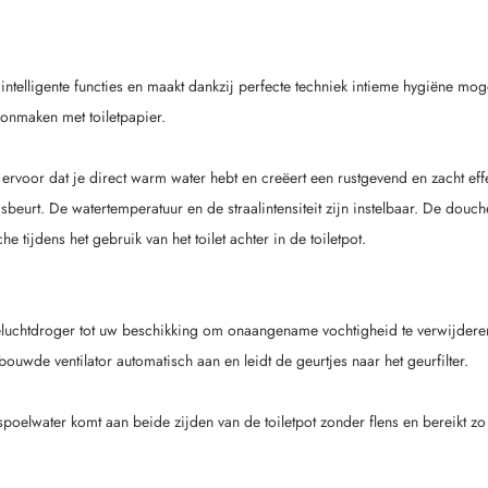
 intelligente functies en maakt dankzij perfecte techniek intieme hygiëne mo
oonmaken met toiletpapier.
rvoor dat je direct warm water hebt en creëert een rustgevend en zacht effe
eurt. De watertemperatuur en de straalintensiteit zijn instelbaar. De douc
 tijdens het gebruik van het toilet achter in de toiletpot.
teluchtdroger tot uw beschikking om onaangename vochtigheid te verwijdere
ebouwde ventilator automatisch aan en leidt de geurtjes naar het geurfilter.
oelwater komt aan beide zijden van de toiletpot zonder flens en bereikt zo al