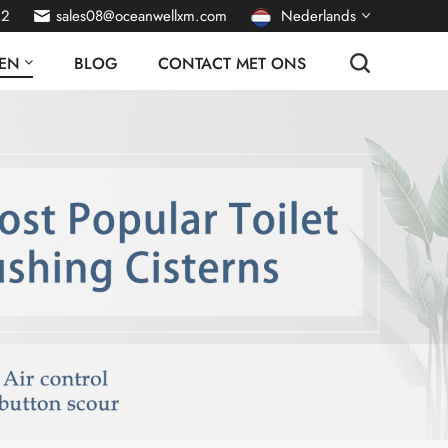
22
sales08@oceanwellxm.com
Nederlands
EN
BLOG
CONTACT MET ONS
English
français
Deutsch
русский
italiano
español
português
العربية