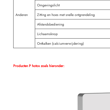
Omgevingslicht
Anderen
Zitting en hoes met snelle ontgrendeling
Afstandsbediening
Lichaamsknop
Ontkalken (calciumverwijdering)
Producten P
hotos zoals hieronder: