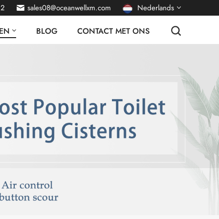
22
sales08@oceanwellxm.com
Nederlands
EN
BLOG
CONTACT MET ONS
English
français
Deutsch
русский
italiano
español
português
العربية