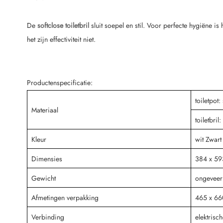
De
softclose toiletbril
sluit soepel en stil. Voor perfecte hygiëne i
het zijn effectiviteit niet.
Productenspecificatie:
toiletpot:
Materiaal
toiletbri
Kleur
wit Zwar
Dimensies
384 x 59
Gewicht
ongeveer
Afmetingen verpakking
465 x 66
Verbinding
elektrisch