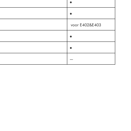
●
●
voor E402&E403
●
●
—