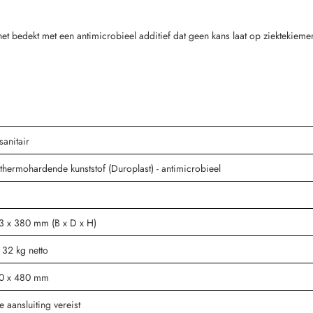
s het bedekt met een antimicrobieel additief dat geen kans laat op ziektekie
 sanitair
l: thermohardende kunststof (Duroplast) - antimicrobieel
t
3 x 380 mm (B x D x H)
 32 kg netto
0 x 480 mm
e aansluiting vereist