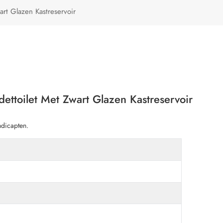
Türkçe
t Glazen Kastreservoir
Polski
toilet Met Zwart Glazen Kastreservoir
ndicapten.