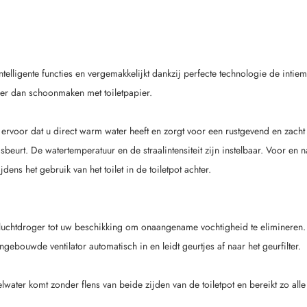
ntelligente functies en vergemakkelijkt dankzij perfecte technologie de intie
der dan schoonmaken met toiletpapier.
rvoor dat u direct warm water heeft en zorgt voor een rustgevend en zacht e
eurt. De watertemperatuur en de straalintensiteit zijn instelbaar. Voor en
ens het gebruik van het toilet in de toiletpot achter.
eluchtdroger tot uw beschikking om onaangename vochtigheid te elimineren
ngebouwde ventilator automatisch in en leidt geurtjes af naar het geurfilter.
ater komt zonder flens van beide zijden van de toiletpot en bereikt zo alle r