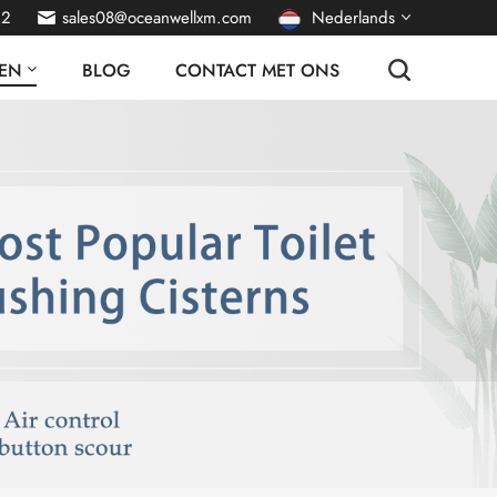
22
sales08@oceanwellxm.com
Nederlands
EN
BLOG
CONTACT MET ONS
English
français
Deutsch
русский
italiano
español
português
العربية