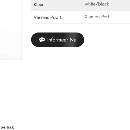
white/black
Kleur:
Xiamen Port
Verzend-Poort:
Informeer Nu
poelbak