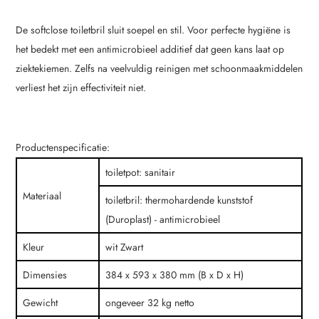
De softclose toiletbril sluit soepel en stil. Voor perfecte hygiëne is
het bedekt met een antimicrobieel additief dat geen kans laat op
ziektekiemen. Zelfs na veelvuldig reinigen met schoonmaakmiddelen
verliest het zijn effectiviteit niet.
Productenspecificatie:
toiletpot: sanitair
Materiaal
toiletbril: thermohardende kunststof
(Duroplast) - antimicrobieel
Kleur
wit Zwart
Dimensies
384 x 593 x 380 mm (B x D x H)
Gewicht
ongeveer 32 kg netto