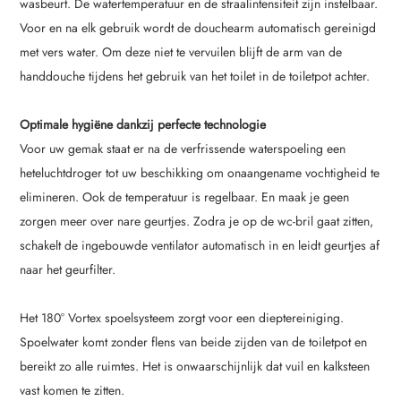
wasbeurt. De watertemperatuur en de straalintensiteit zijn instelbaar.
Voor en na elk gebruik wordt de douchearm automatisch gereinigd
met vers water. Om deze niet te vervuilen blijft de arm van de
handdouche tijdens het gebruik van het toilet in de toiletpot achter.
Optimale hygiëne dankzij perfecte technologie
Voor uw gemak staat er na de verfrissende waterspoeling een
heteluchtdroger tot uw beschikking om onaangename vochtigheid te
elimineren. Ook de temperatuur is regelbaar. En maak je geen
zorgen meer over nare geurtjes. Zodra je op de wc-bril gaat zitten,
schakelt de ingebouwde ventilator automatisch in en leidt geurtjes af
naar het geurfilter.
Het 180° Vortex spoelsysteem zorgt voor een dieptereiniging.
Spoelwater komt zonder flens van beide zijden van de toiletpot en
bereikt zo alle ruimtes. Het is onwaarschijnlijk dat vuil en kalksteen
vast komen te zitten.