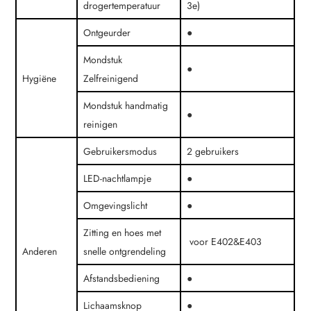
drogertemperatuur
3e)
Ontgeurder
●
Mondstuk
●
Hygiëne
Zelfreinigend
Mondstuk handmatig
●
reinigen
Gebruikersmodus
2 gebruikers
LED-nachtlampje
●
Omgevingslicht
●
Zitting en hoes met
voor E402&E403
Anderen
snelle ontgrendeling
Afstandsbediening
●
Lichaamsknop
●