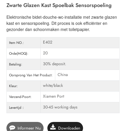
Zwarte Glazen Kast Spoelbak Sensorspoeling
Elektronische bidet-douche-wc-installatie met zwarte glazen
kast en sensorspoeling. Dit proces is ook efficiënter en
gezonder dan schoonmaken met toiletpapier.
E402
Item NO.:
20
Orde(MOQ):
30% deposit.
Betaling:
China
Oorsprong Van Het Product:
white/black
Kleur:
Xiamen Port
Verzend-Poort:
30-45 working days
Levertijd：
Informeer Nu
Downloaden