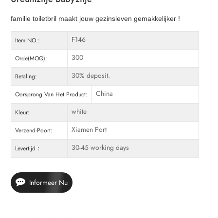
familie toiletbril maakt jouw gezinsleven gemakkelijker !
F146
Item NO.:
300
Orde(MOQ):
30% deposit.
Betaling:
China
Oorsprong Van Het Product:
white
Kleur:
Xiamen Port
Verzend-Poort:
30-45 working days
Levertijd：
Informeer Nu