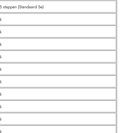
5 stappen (Standaard 5e)
â
â
â
â
â
â
â
â
â
â