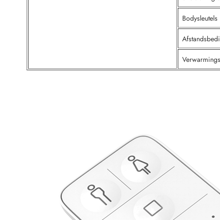
Bodysleutels
Afstandsbed
Verwarming