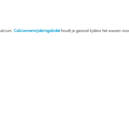
 calcium.
Calciumverwijderingsbidet
houdt je gezond tijdens het wassen vo