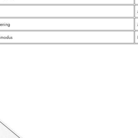
iening
smodus