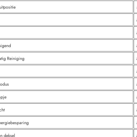
uitpositie
inigend
tig Reiniging
modus
mpje
cht
energiebesparing
en deksel