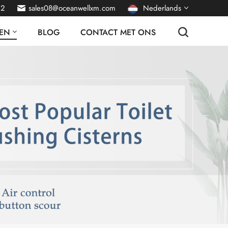
22
sales08@oceanwellxm.com
Nederlands
EN
BLOG
CONTACT MET ONS
English
français
Deutsch
русский
italiano
español
português
العربية