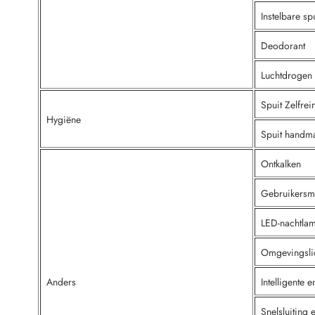
Instelbare sp
Deodorant
Luchtdrogen
Spuit Zelfre
Hygiëne
Spuit handma
Ontkalken
Gebruikers
LED-nachtla
Omgevingsli
Anders
Intelligente 
Snelsluiting 