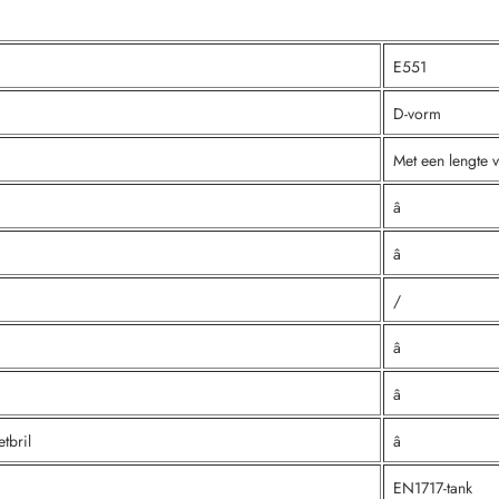
E551
D-vorm
Met een lengte
â
â
/
â
â
tbril
â
EN1717-tank