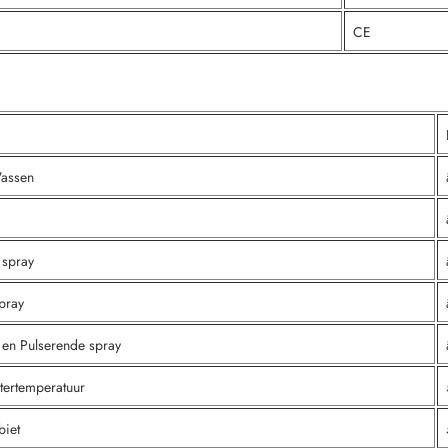
CE
Wassen
 spray
pray
 en Pulserende spray
atertemperatuur
biet