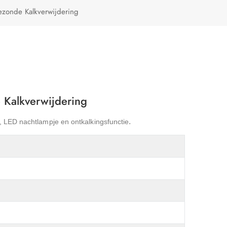
Türkçe
Gezonde Kalkverwijdering
Polski
e Kalkverwijdering
.
,
LED
nachtlampje en ontkalkingsfunctie