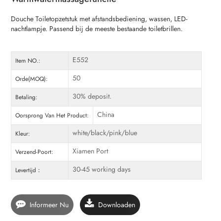
Douche Toiletopzetstuk met afstandsbediening, wassen, LED-
nachtlampje. Passend bij de meeste bestaande toiletbrillen.
E552
Item NO.:
50
Orde(MOQ):
30% deposit.
Betaling:
China
Oorsprong Van Het Product:
white/black/pink/blue
Kleur:
Xiamen Port
Verzend-Poort:
30-45 working days
Levertijd：
Informeer Nu
Downloaden