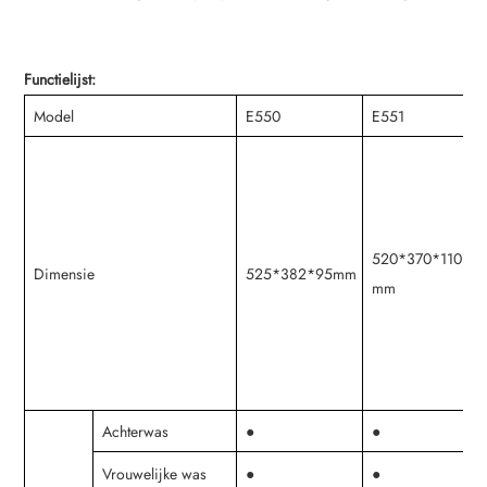
Functielijst:
Model
E550
E551
E
520*370*110
5
Dimensie
525*382*95mm
mm
Achterwas
●
●
●
Vrouwelijke was
●
●