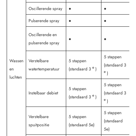
Oscillerende spray
●
●
●
Pulserende spray
●
●
Oscillerende en
●
●
pulserende spray
5 stappen
5
Wassen
Verstelbare
5 stappen
(standaard 3
(
e
en
watertemperatuur
(standaard 3
)
e
e
)
luchten
5 stappen
5
5 stappen
Instelbaar debiet
(standaard 3
(
e
(standaard 3
)
e
e
)
5 stappen
5
Verstelbare
5 stappen
(standaard
(
spuitpositie
(standaard 5e)
5e)
5