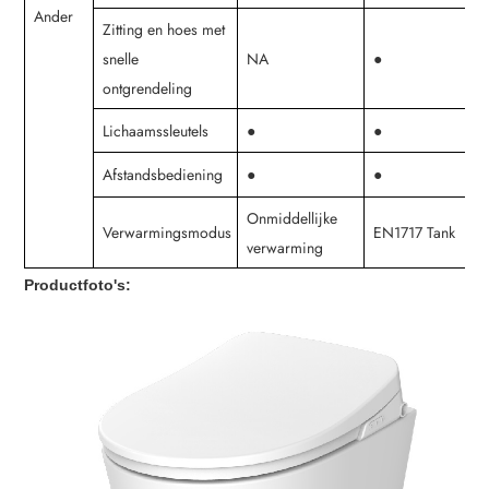
Ander
Zitting en hoes met
snelle
NA
●
●
ontgrendeling
Lichaamssleutels
●
●
●
Afstandsbediening
●
●
●
Onmiddellijke
Verwarmingsmodus
EN1717 Tank
E
verwarming
Productfoto's: