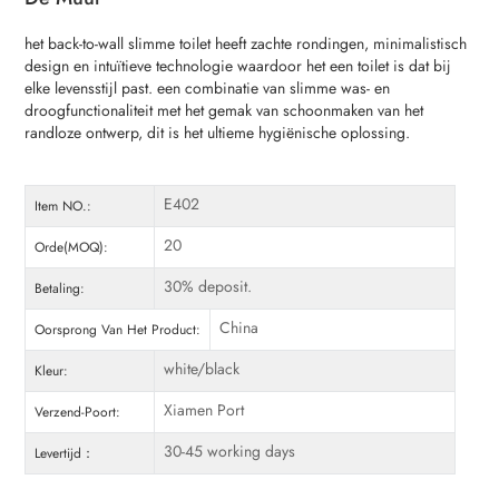
het back-to-wall slimme toilet heeft zachte rondingen, minimalistisch
design en intuïtieve technologie waardoor het een toilet is dat bij
elke levensstijl past. een combinatie van slimme was- en
droogfunctionaliteit met het gemak van schoonmaken van het
randloze ontwerp, dit is het ultieme hygiënische oplossing.
E402
Item NO.:
20
Orde(MOQ):
30% deposit.
Betaling:
China
Oorsprong Van Het Product:
white/black
Kleur:
Xiamen Port
Verzend-Poort:
30-45 working days
Levertijd：