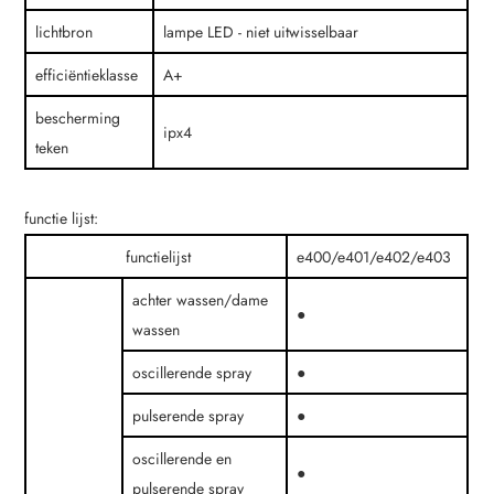
lichtbron
lampe LED - niet uitwisselbaar
efficiëntieklasse
A+
bescherming
ipx4
teken
functie lijst:
functielijst
e400/e401/e402/e403
achter wassen/dame
●
wassen
oscillerende spray
●
pulserende spray
●
oscillerende en
●
pulserende spray