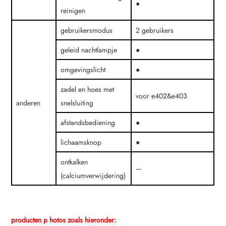
●
reinigen
gebruikersmodus
2 gebruikers
geleid nachtlampje
●
omgevingslicht
●
zadel en hoes met
voor e402&e403
anderen
snelsluiting
afstandsbediening
●
lichaamsknop
●
ontkalken
—
(calciumverwijdering)
producten p
hotos zoals hieronder: