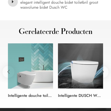
elegant intelligent douche bidet toiletbril groot
wasvolume bidet Dusch WC
Gerelateerde Producten
Intelligente douche toilet Bidet Zitting wit en kleur zwart-duitse stijl
Intelligente DUSCH WC douche bidet Wc-zitting wit bidet wc-bril in randloze Design