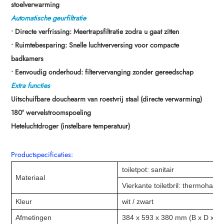
stoelverwarming
Automatische geurfiltratie
• Directe verfrissing: Meertrapsfiltratie zodra u gaat zitten
• Ruimtebesparing: Snelle luchtverversing voor compacte
badkamers
• Eenvoudig onderhoud: filtervervanging zonder gereedschap
Extra functies
Uitschuifbare douchearm van roestvrij staal (directe verwarming)
180° wervelstroomspoeling
Heteluchtdroger (instelbare temperatuur)
Productspecificaties:
toiletpot: sanitair
Materiaal
Vierkante toiletbril: thermoharde
Kleur
wit / zwart
Afmetingen
384 x 593 x 380 mm (B x D x H)