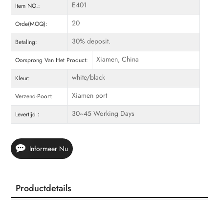
E401
Item NO.:
20
Orde(MOQ):
30% deposit.
Betaling:
Xiamen, China
Oorsprong Van Het Product:
white/black
Kleur:
Xiamen port
Verzend-Poort:
30~45 Working Days
Levertijd：
Informeer Nu
Productdetails