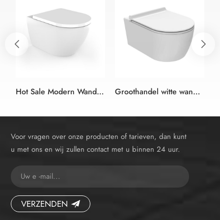
Hot Sale Modern Wandgemonteerd Keramisch Eendelig Randloos Toilet
Groothandel witte wandhangende, langwerpige toiletpotten
Voor vragen over onze producten of tarieven, dan kunt
u met ons en wij zullen contact met u binnen 24 uur.
VERZENDEN