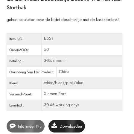
Stortbak
geheel soulution over de bidet douchezitje met de kast stortbak!
E551
Item NO.:
50
Orde(MOQ):
30% deposit.
Betaling:
China
Oorsprong Van Het Product:
white/black/pink/blue
Kleur:
Xiamen Port
Verzend-Poort:
30-45 working days
Levertijd：
Informeer Nu
Downloaden