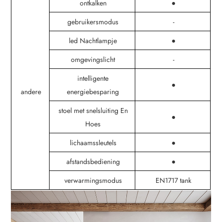
ontkalken
●
gebruikersmodus
-
led Nachtlampje
●
omgevingslicht
-
intelligente
●
andere
energiebesparing
stoel met snelsluiting En
●
Hoes
lichaamssleutels
●
afstandsbediening
●
verwarmingsmodus
EN1717 tank