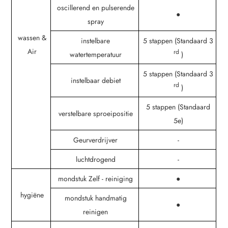
oscillerend en pulserende
●
spray
wassen &
instelbare
5 stappen (Standaard 3
Air
rd
watertemperatuur
)
5 stappen (Standaard 3
instelbaar debiet
rd
)
5 stappen (Standaard
verstelbare sproeipositie
5e)
Geurverdrijver
-
luchtdrogend
-
mondstuk Zelf - reiniging
●
hygiëne
mondstuk handmatig
●
reinigen