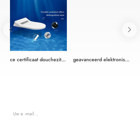
ce certificaat douchezitting douche japans bidet toiletbril
geavanceerd elektronisch bidet met inbouwreservoir
Voor vragen over onze producten of tarieven, dan kunt
u met ons en wij zullen contact met u binnen 24 uur.
VERZENDEN